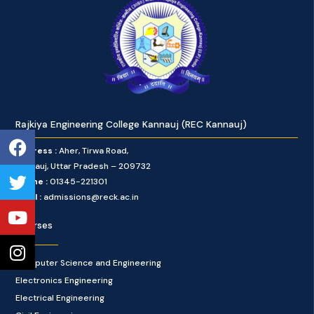
Rajkiya Engineering College Kannauj (REC Kannauj)
Facebook
Twitter
Youtube
Instagram
Address :
Aher, Tirwa Road,
Kannauj, Uttar Pradesh – 209732
Phone :
01345-221301
Email :
admissions@reck.ac.in
Courses
Computer Science and Engineering
Electronics Engineering
Electrical Engineering