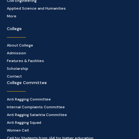
Civil Engineering
Applied Science and Humanities
More
College
About College
Admission
Features & Facilities
Scholarship
Contact
College Committee
Anti Ragging Committee
Internal Complaints Committee
Anti Ragging Satarkta Committee
Anti Ragging Squad
Women Cell
Cell for Students from J&K for higher education