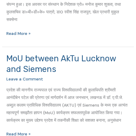
संपन्न हुआ। इस अवसर पर संस्थान के निदेशक प्रो० मनोज कुमार शुक्ला, तथा
“उत्क्रिड़ा'”
कुलसचिव डा०बी०डी०के० पात्रो, डा0 रवीश सिंह राजपूत, खेल प्रभारी मुकुल
2026
सक्सेना
Read More »
MoU between AkTu Lucknow
MoU
between
and Siemens
AkTu
Leave a Comment
Lucknow
and
प्रदेश की माननीय राज्यपाल एवं राज्य विश्वविद्यालयों की कुलाधिपति श्रीमती
Siemens
आनंदीबेन पटेल की प्रेरणा एवं मार्गदर्शन में आज जनभवन, लखनऊ में डॉ. ए.पी.जे.
अब्दुल कलाम प्राविधिक विश्वविद्यालय (AKTU) एवं Siemens के मध्य एक अत्यंत
महत्वपूर्ण समझौता ज्ञापन (MoU) कार्यक्रम सफलतापूर्वक आयोजित किया गया।
कार्यक्रम का मुख्य उद्देश्य प्रदेश में तकनीकी शिक्षा को सशक्त बनाना, अनुसंधान
Read More »